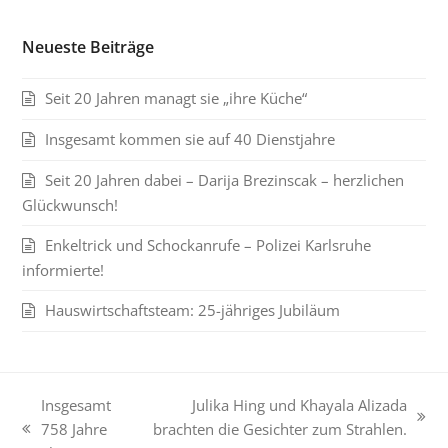
Neueste Beiträge
Seit 20 Jahren managt sie „ihre Küche“
Insgesamt kommen sie auf 40 Dienstjahre
Seit 20 Jahren dabei – Darija Brezinscak – herzlichen
Glückwunsch!
Enkeltrick und Schockanrufe – Polizei Karlsruhe
informierte!
Hauswirtschaftsteam: 25-jähriges Jubiläum
Insgesamt
Julika Hing und Khayala Alizada
Nächster
758 Jahre
brachten die Gesichter zum Strahlen.
vorheriger